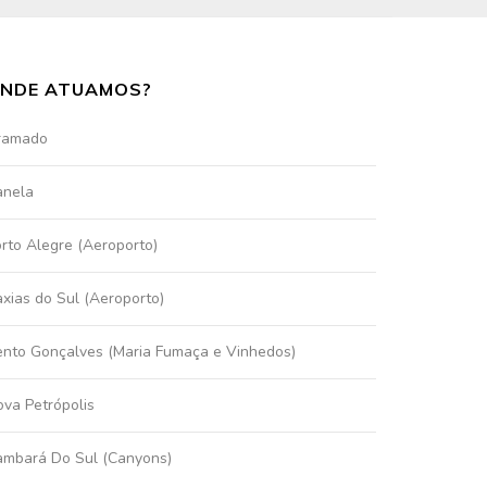
NDE ATUAMOS?
ramado
anela
rto Alegre (Aeroporto)
xias do Sul (Aeroporto)
nto Gonçalves (Maria Fumaça e Vinhedos)
va Petrópolis
ambará Do Sul (Canyons)