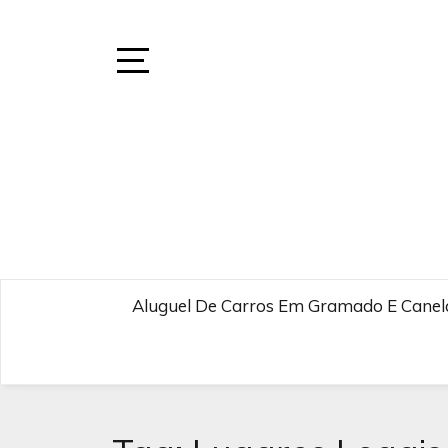
Skip
to
content
Open
Sidebar
Aluguel De Carros Em Gramado E Canela