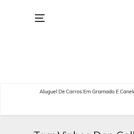
Skip
to
content
Open
Sidebar
Aluguel De Carros Em Gramado E Canela