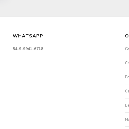
WHATSAPP
O
54-9-9941-6718
G
C
Po
Ca
Be
No