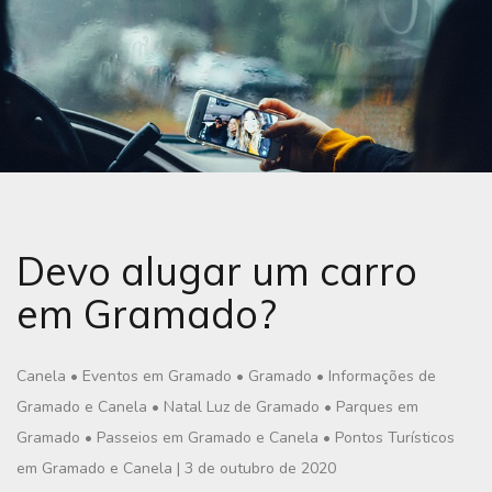
Devo alugar um carro
em Gramado?
Canela
•
Eventos em Gramado
•
Gramado
•
Informações de
Gramado e Canela
•
Natal Luz de Gramado
•
Parques em
Gramado
•
Passeios em Gramado e Canela
•
Pontos Turísticos
em Gramado e Canela
|
3 de outubro de 2020