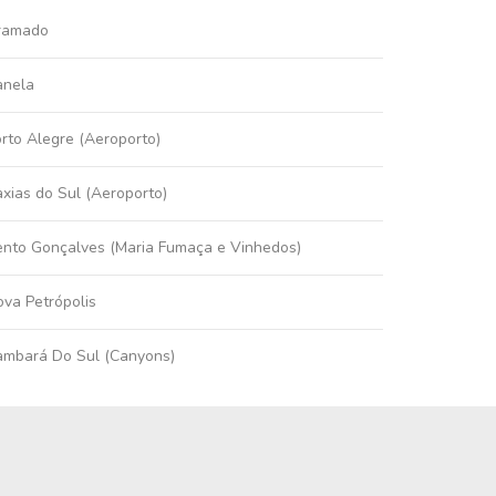
ramado
anela
rto Alegre (Aeroporto)
xias do Sul (Aeroporto)
nto Gonçalves (Maria Fumaça e Vinhedos)
va Petrópolis
ambará Do Sul (Canyons)