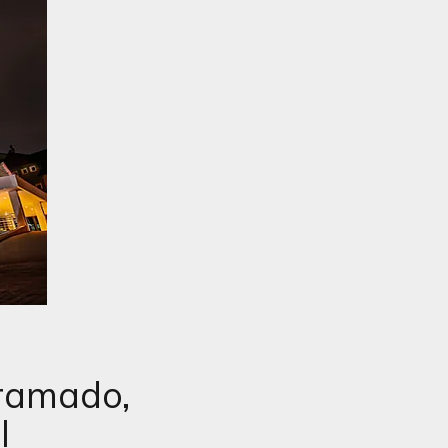
ramado,
l