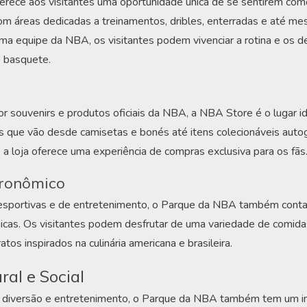
rece aos visitantes uma oportunidade única de se sentirem com
m áreas dedicadas a treinamentos, dribles, enterradas e até me
ma equipe da NBA, os visitantes podem vivenciar a rotina e os d
o basquete.
or souvenirs e produtos oficiais da NBA, a NBA Store é o lugar 
s que vão desde camisetas e bonés até itens colecionáveis auto
 a loja oferece uma experiência de compras exclusiva para os fãs
tronômico
esportivas e de entretenimento, o Parque da NBA também cont
cas. Os visitantes podem desfrutar de uma variedade de comida
atos inspirados na culinária americana e brasileira.
ral e Social
 diversão e entretenimento, o Parque da NBA também tem um im