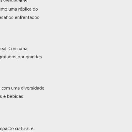
o verdadeiros
smo uma réplica do
esafios enfrentados
ideal. Com uma
grafados por grandes
.
a com uma diversidade
s e bebidas
pacto cultural e