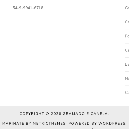
54-9-9941-6718
G
C
Po
Ca
Be
No
C
COPYRIGHT © 2026
GRAMADO E CANELA
.
MARINATE BY METRICTHEMES
. POWERED BY
WORDPRESS
.