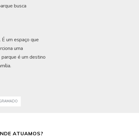
 parque busca
. É um espaço que
orciona uma
 o parque é um destino
ília.
 GRAMADO
NDE ATUAMOS?