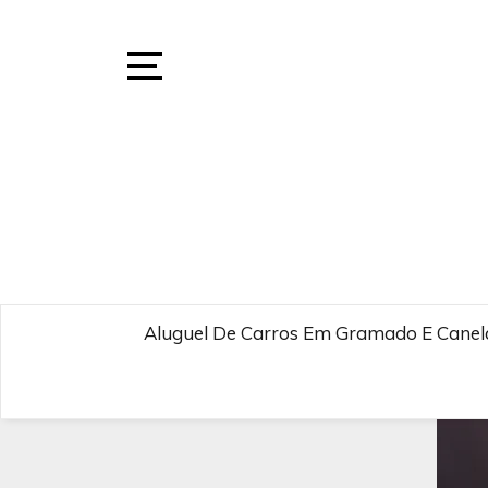
Skip
to
content
Open
Sidebar
Aluguel De Carros Em Gramado E Canela