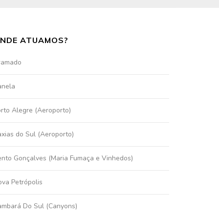
NDE ATUAMOS?
ramado
anela
rto Alegre (Aeroporto)
xias do Sul (Aeroporto)
nto Gonçalves (Maria Fumaça e Vinhedos)
va Petrópolis
ambará Do Sul (Canyons)