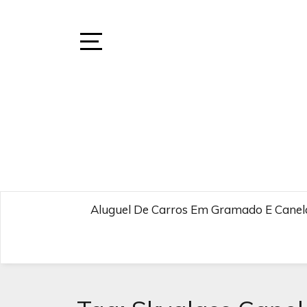
Skip
to
content
Open
Sidebar
Aluguel De Carros Em Gramado E Canela